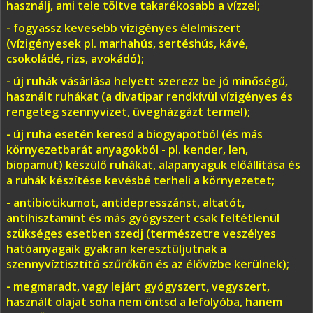
használj, ami tele töltve takarékosabb a vízzel;
- fogyassz kevesebb vízigényes élelmiszert
(vízigényesek pl. marhahús, sertéshús, kávé,
csokoládé, rizs, avokádó);
- új ruhák vásárlása helyett szerezz be jó minőségű,
használt ruhákat (a divatipar rendkívül vízigényes és
rengeteg szennyvizet, üvegházgázt termel);
- új ruha esetén keresd a biogyapotból (és más
környezetbarát anyagokból - pl. kender, len,
biopamut) készülő ruhákat, alapanyaguk előállítása és
a ruhák készítése kevésbé terheli a környezetet;
- antibiotikumot, antidepresszánst, altatót,
antihisztamint és más gyógyszert csak feltétlenül
szükséges esetben szedj (természetre veszélyes
hatóanyagaik gyakran keresztüljutnak a
szennyvíztisztító szűrőkön és az élővízbe kerülnek);
- megmaradt, vagy lejárt gyógyszert, vegyszert,
használt olajat soha nem öntsd a lefolyóba, hanem