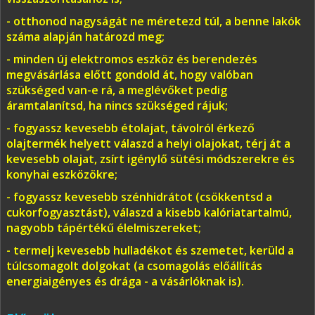
- otthonod nagyságát ne méretezd túl, a benne lakók
száma alapján határozd meg;
- minden új elektromos eszköz és berendezés
megvásárlása előtt gondold át, hogy valóban
szükséged van-e rá, a meglévőket pedig
áramtalanítsd, ha nincs szükséged rájuk;
- fogyassz kevesebb étolajat, távolról érkező
olajtermék helyett válaszd a helyi olajokat, térj át a
kevesebb olajat, zsírt igénylő sütési módszerekre és
konyhai eszközökre;
- fogyassz kevesebb szénhidrátot (csökkentsd a
cukorfogyasztást), válaszd a kisebb kalóriatartalmú,
nagyobb tápértékű élelmiszereket;
- termelj kevesebb hulladékot és szemetet, kerüld a
túlcsomagolt dolgokat (a csomagolás előállítás
energiaigényes és drága - a vásárlóknak is).