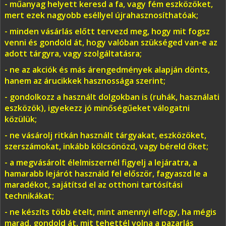
- műanyag helyett keresd a fa, vagy fém eszközöket,
mert ezek nagyobb eséllyel újrahasznosíthatóak;
- minden vásárlás előtt tervezd meg, hogy mit fogsz
venni és gondold át, hogy valóban szükséged van-e az
adott tárgyra, vagy szolgáltatásra;
- ne az akciók és más árengedmények alapján dönts,
hanem az árucikkek hasznossága szerint;
- gondolkozz a használt dolgokban is (ruhák, használati
eszközök), igyekezz jó minőségűeket válogatni
közülük;
- ne vásárolj ritkán használt tárgyakat, eszközöket,
szerszámokat, inkább kölcsönözd, vagy béreld őket;
- a megvásárolt élelmiszernél figyelj a lejáratra, a
hamarabb lejárót használd fel először, fagyaszd le a
maradékot, sajátítsd el az otthoni tartósítási
technikákat;
- ne készíts több ételt, mint amennyi elfogy, ha mégis
marad, gondold át, mit tehettél volna a pazarlás