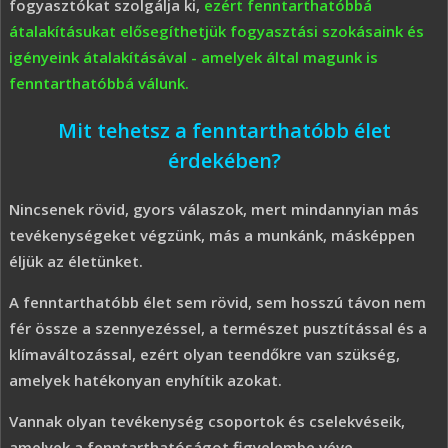
fogyasztókat szolgálja ki,
ezért fenntarthatóbbá
átalakításukat elősegíthetjük fogyasztási szokásaink és
igényeink átalakításával - amelyek által magunk is
fenntarthatóbbá válunk.
Mit tehetsz a fenntarthatóbb élet
érdekében?
Nincsenek rövid, gyors válaszok, mert mindannyian más
tevékenységeket végzünk, más a munkánk, másképpen
éljük az életünket.
A fenntarthatóbb élet sem rövid, sem hosszú távon nem
fér össze a szennyezéssel, a természet pusztítással és a
klímaváltozással, ezért olyan teendőkre van szükség,
amelyek hatékonyan enyhítik azokat.
Vannak olyan tevékenység csoportok és cselekvéseik,
amelyek a fenntarthatóságot figyelembe véve