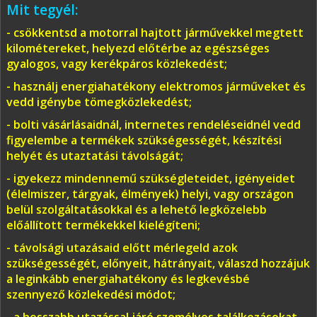
Mit tegyél:
- csökkentsd a motorral hajtott járművekkel megtett
kilométereket, helyezd előtérbe az egészséges
gyalogos, vagy kerékpáros közlekedést;
- használj energiahatékony elektromos járműveket és
vedd igénybe tömegközlekedést;
- bolti vásárlásaidnál, internetes rendeléseidnél vedd
figyelembe a termékek szükségességét, készítési
helyét és utaztatási távolságát;
- igyekezz mindennemű szükségleteidet, igényeidet
(élelmiszer, tárgyak, élmények) helyi, vagy országon
belül szolgáltatásokkal és a lehető legközelebb
előállított termékekkel kielégíteni;
- távolsági utazásaid előtt mérlegeld azok
szükségességét, előnyeit, hátrányait, válaszd hozzájuk
a leginkább energiahatékony és legkevésbé
szennyező közlekedési módot;