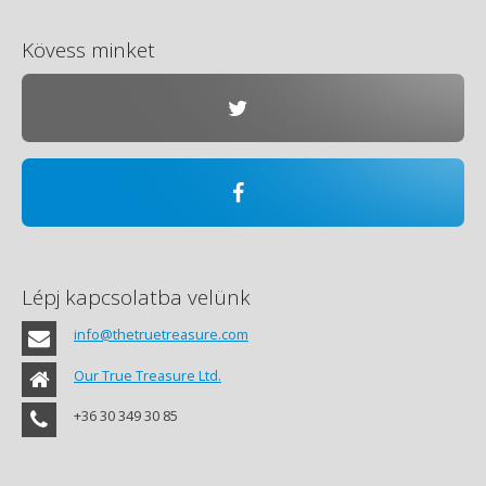
Kövess minket
Lépj kapcsolatba velünk
info@thetruetreasure.com
Our True Treasure Ltd.
+36 30 349 30 85