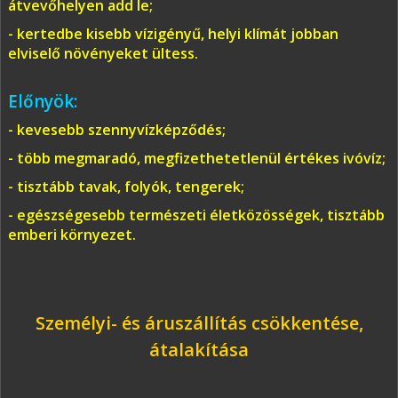
átvevőhelyen add le;
- kertedbe kisebb vízigényű, helyi klímát jobban
elviselő növényeket ültess.
Előnyök:
- kevesebb szennyvízképződés;
- több megmaradó, megfizethetetlenül értékes ivóvíz;
- tisztább tavak, folyók, tengerek;
- egészségesebb természeti életközösségek, tisztább
emberi környezet.
Személyi- és áruszállítás csökkentése,
átalakítása