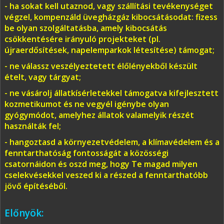
- ha sokat kell utaznod, vagy szállítási tevékenységet
végzel, kompenzáld üvegházgáz kibocsátásodat: fizess
be olyan szolgáltatásba, amely kibocsátás
csökkentésére irányuló projekteket (pl.
újraerdősítések, napelemparkok létesítése) támogat;
- ne válassz veszélyeztetett élőlényekből készült
ételt, vagy tárgyat;
- ne vásárolj állatkísérletekkel támogatva kifejlesztett
kozmetikumot és ne vegyél igénybe olyan
gyógymódot, amelyhez állatok valamelyik részét
használták fel;
- hangoztasd a környezetvédelem, a klímavédelem és a
fenntarthatóság fontosságát a közösségi
csatornáidon és oszd meg, hogy Te magad milyen
cselekvésekkel veszed ki a részed a fenntarthatóbb
jövő építéséből.
Előnyök: