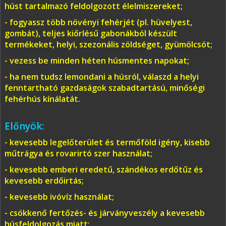
húst tartalmazó feldolgozott élelmiszereket;
- fogyassz több növényi fehérjét (pl. hüvelyest,
gombát), teljes kiőrlésű gabonákból készült
termékeket, helyi, szezonális zöldséget, gyümölcsöt;
- vezess be minden héten húsmentes napokat;
- ha nem tudsz lemondani a húsról, válaszd a helyi
fenntartható gazdaságok szabadtartású, minőségi
fehérhús kínálatát.
Előnyök:
- kevesebb legelőterület és termőföld igény, kisebb
műtrágya és rovarirtó szer használat;
- kevesebb emberi eredetű, szándékos erdőtűz és
kevesebb erdőirtás;
- kevesebb ivóvíz használat;
- csökkenő fertőzés- és járványveszély a kevesebb
húsfeldolgozás miatt;