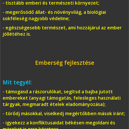
- tisztább emberi és természeti környezet;
- megerősödő állat- és növényvilág, a biológiai
sokféleség nagyobb védelme;
- egészségesebb természet, ami hozzájárul az ember
jóllétéhez is.
Emberség fejlesztése
Mit tegyél:
- támogasd a rászorulókat, segítsd a bajba jutott
embereket (anyagi támogatás, felesleges használati
tárgyak, megmaradt ételek eladományozása);
- törődj másokkal, viselkedj megértőbben mások iránt;
- igyekezz a konfliktusaidat békésen megoldani és