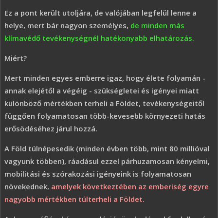
Ez a pont került utoljára, de valójában legfelül lenne a
helye, mert bár nagyon személyes,
de minden más
klímavédő tevékenységnél hatékonyabb elhatározás.
Miért?
Mert minden egyes emberre igaz, hogy élete folyamán -
annak elejétől a végéig - szükségletei és igényei miatt
különböző mértékben terheli a Földet, tevékenységeitől
függően folyamatosan több-kevesebb környezeti hatás
erősödéséhez járul hozzá.
A Föld túlnépesedik (minden évben több, mint 80 millióval
vagyunk többen), ráadásul ezzel párhuzamosan kényelmi,
mobilitási és szórakozási igényeink is folyamatosan
növekednek,
amelyek következtében az emberiség egyre
nagyobb mértékben túlterheli a Földet.