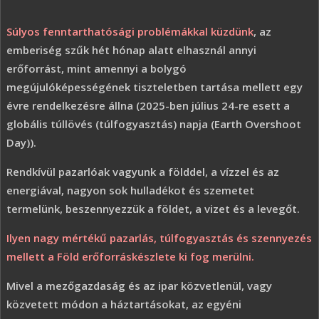
Súlyos fenntarthatósági problémákkal küzdünk
, az
emberiség szűk hét hónap alatt elhasznál annyi
erőforrást, mint amennyi a bolygó
megújulóképességének tiszteletben tartása mellett egy
évre rendelkezésre állna (2025-ben július 24-re esett a
globális túllövés (túlfogyasztás) napja (Earth Overshoot
Day)).
Rendkívül pazarlóak vagyunk a földdel, a vízzel és az
energiával, nagyon sok hulladékot és szemetet
termelünk, beszennyezzük a földet, a vizet és a levegőt.
Ilyen nagy mértékű pazarlás, túlfogyasztás és szennyezés
mellett a Föld erőforráskészlete ki fog merülni.
Mivel a mezőgazdaság és az ipar közvetlenül, vagy
közvetett módon a háztartásokat, az egyéni