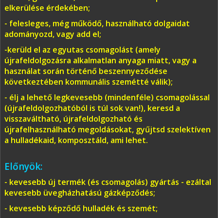
elkerülése érdekében;
- felesleges, még működő, használható dolgaidat
adományozd, vagy add el;
-kerüld el az egyutas csomagolást (amely
újrafeldolgozásra alkalmatlan anyaga miatt, vagy a
használat során történő beszennyeződése
következtében kommunális szemétté válik);
- élj a lehető legkevesebb (mindenféle) csomagolással
(újrafeldolgozhatóból is túl sok van!), keresd a
visszaváltható, újrafeldolgozható és
újrafelhasználható megoldásokat, gyűjtsd szelektíven
a hulladékaid, komposztáld, ami lehet.
Előnyök:
- kevesebb új termék (és csomagolás) gyártás - ezáltal
kevesebb üvegházhatású gázképződés;
- kevesebb képződő hulladék és szemét;