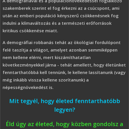
A demográfiával és a populációnövekedéssel foglalkozó
szakemberek szerint el fog érkezni az a csúcspont, ami
után az emberi populáció kényszerű csökkenésnek fog
indulni a klímaváltozás és a természeti erőforrások
kritikus csökkenése miatt.
A demográfiai robbanás tehát az ökológiai fordulópont
felé taszítja a világot, amelyet azonban semmiképpen
nem kellene elérni, mert kiszámíthatatlan
következményekkel járna - tehát amellett, hogy életünket
fenntarthatóbbá kell tennünk, le kellene lassítanunk (vagy
még inkább vissza kellene szorítanunk) a
népességnövekedést is.
Mit tegyél, hogy életed fenntarthatóbb
legyen?
Éld úgy az életed, hogy közben gondolsz a