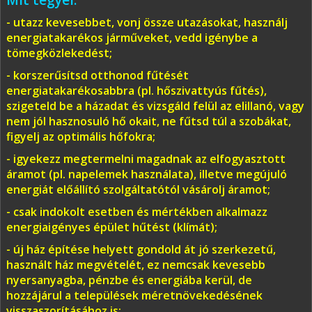
Mit tegyél:
- utazz kevesebbet, vonj össze utazásokat, használj
energiatakarékos járműveket, vedd igénybe a
tömegközlekedést;
- korszerűsítsd otthonod fűtését
energiatakarékosabbra (pl. hőszivattyús fűtés),
szigeteld be a házadat és vizsgáld felül az elillanó, vagy
nem jól hasznosuló hő okait, ne fűtsd túl a szobákat,
figyelj az optimális hőfokra;
- igyekezz megtermelni magadnak az elfogyasztott
áramot (pl. napelemek használata), illetve megújuló
energiát előállító szolgáltatótól vásárolj áramot;
- csak indokolt esetben és mértékben alkalmazz
energiaigényes épület hűtést (klímát);
- új ház építése helyett gondold át jó szerkezetű,
használt ház megvételét, ez nemcsak kevesebb
nyersanyagba, pénzbe és energiába kerül, de
hozzájárul a települések méretnövekedésének
visszaszorításához is;