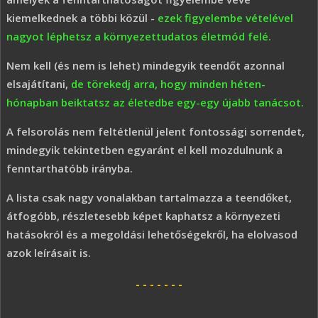
kiemelkednek a többi közül -
ezek figyelembe vételével
nagyot léphetsz a környezettudatos életmód felé.
Nem kell (és nem is lehet) mindegyik teendőt azonnal
elsajátítani,
de törekedj arra, hogy minden héten-
hónapban beiktatsz az életedbe egy-egy újabb tanácsot.
A felsorolás nem feltétlenül jelent fontossági sorrendet,
mindegyik tekintetben egyaránt el kell mozdulnunk a
fenntarthatóbb irányba.
A lista csak nagy vonalakban tartalmazza a teendőket,
átfogóbb, részletesebb képet kaphatsz a környezeti
hatásokról és a megoldási lehetőségekről, ha elolvasod
azok leírásait is.
- - - - - - -