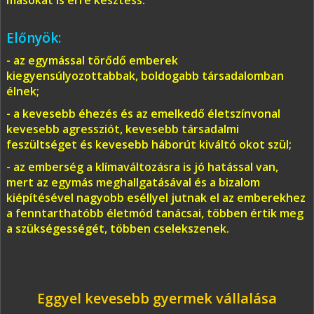
másokat is erre késztess.
Előnyök:
- az egymással törődő emberek
kiegyensúlyozottabbak, boldogabb társadalomban
élnek;
- a kevesebb éhezés és az emelkedő életszínvonal
kevesebb agressziót, kevesebb társadalmi
feszültséget és kevesebb háborút kiváltó okot szül;
- az emberség a klímaváltozásra is jó hatással van,
mert az egymás meghallgatásával és a bizalom
kiépítésével nagyobb eséllyel jutnak el az emberekhez
a fenntarthatóbb életmód tanácsai, többen értik meg
a szükségességét, többen cselekszenek.
Eggyel kevesebb gyermek vállalása