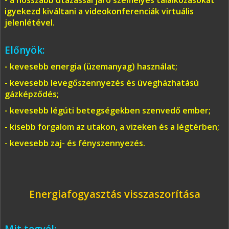
- a hosszabb utazással járó személyes találkozásokat
igyekezd kiváltani a videokonferenciák virtuális
jelenlétével.
Előnyök:
- kevesebb energia (üzemanyag) használat;
- kevesebb levegőszennyezés és üvegházhatású
gázképződés;
- kevesebb légúti betegségekben szenvedő ember;
- kisebb forgalom az utakon, a vizeken és a légtérben;
- kevesebb zaj- és fényszennyezés.
Energiafogyasztás visszaszorítása