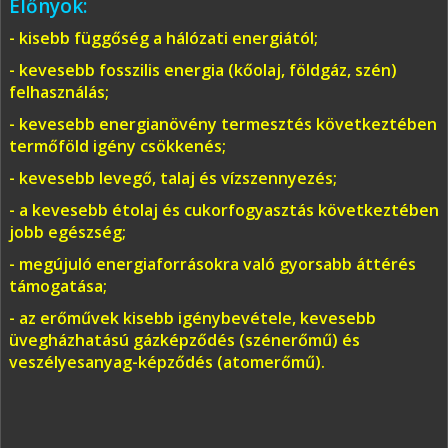
Előnyök:
- kisebb függőség a hálózati energiától;
- kevesebb fosszilis energia (kőolaj, földgáz, szén)
felhasználás;
- kevesebb energianövény termesztés következtében
termőföld igény csökkenés;
- kevesebb levegő, talaj és vízszennyezés;
- a kevesebb étolaj és cukorfogyasztás következtében
jobb egészség;
- megújuló energiaforrásokra való gyorsabb áttérés
támogatása;
- az erőművek kisebb igénybevétele, kevesebb
üvegházhatású gázképződés (szénerőmű) és
veszélyesanyag-képződés (atomerőmű).