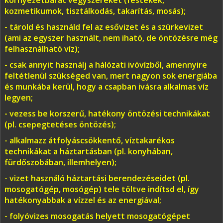
környezetbarát vegyszereket (festékek,
kozmetikumok, tisztálkodás, takarítás, mosás);
- tárold és használd fel az esővizet és a szürkevizet
(ami az egyszer használt, nem iható, de öntözésre még
felhasználható víz);
- csak annyit használj a hálózati ivóvízből, amennyire
feltétlenül szükséged van, mert nagyon sok energiába
és munkába kerül, hogy a csapban ivásra alkalmas víz
legyen;
- vezess be korszerű, hatékony öntözési technikákat
(pl. csepegtetéses öntözés);
- alkalmazz átfolyáscsökkentő, víztakarékos
technikákat a háztartásban (pl. konyhában,
fürdőszobában, illemhelyen);
- vizet használó háztartási berendezéseidet (pl.
mosogatógép, mosógép) tele töltve indítsd el, így
hatékonyabbak a vízzel és az energiával;
- folyóvizes mosogatás helyett mosogatógépet