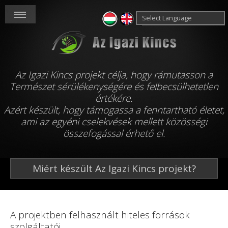
Powered by
Translate
Az Igazi Kincs projekt célja, hogy rámutasson a
Természet sérülékenységére és felbecsülhetetlen
értékére.
Azért készült, hogy támogassa a fenntartható életet,
ami az egyéni cselekvések mellett közösségi
összefogással érhető el.
Miért készült Az Igazi Kincs projekt?
A projektben felhasznált hiteles források
szolgáltatói