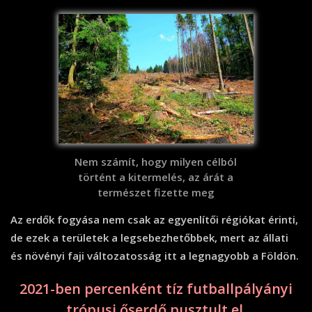
Nem számít, hogy milyen célból
történt a kitermelés, az árát a
természet fizette meg
Az erdők fogyása nem csak az egyenlítői régiókat érinti,
de ezek a területek a legsebezhetőbbek, mert az állati
és növényi faji változatosság itt a legnagyobb a Földön.
2021-ben percenként tíz futballpályányi
trópusi őserdő pusztult el.