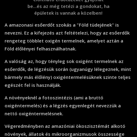
be...és az még tetézi a gondokat, ha
épületek is vannak a közelben!
A amazonasi esőerdőt szokás a "Föld tüdejének" is
nevezni. Ez a kifejezés azt feltételezi, hogy az esőerdők
rengeteg többlet oxigén termelnek, amelyet aztán a
Föld élőlényei felhasználhatnak.
A valóság az, hogy tényleg sok oxigént termelnek az
esőerdők, de légzésük során (ugyanúgy lélegeznek, mint
bármely más élőlény) oxigéntermelésüknek szinte teljes
egészét fel is használják.
A növényeknél a fotoszintézis (ami a bruttó
oxigéntermelés) és a légzés egyenlegét nevezzük a
nettó oxigéntermelésnek.
Végeredményben az amazóniai ökoszisztémát alkotó
növények, állatok és mikroorganizmusok összessége