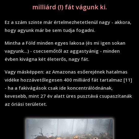
milliárd (!) fát vágunk ki.
Ez a szám szinte már értelmezhetetlenül nagy - akkora,
hogy agyunk már be sem tudja fogadni.
Mintha a Föld minden egyes lakosa (és mi igen sokan
vagyunk...) - csecsemőtől az aggastyánig - minden
évben kivágna két életerős, nagy fát.
Vagy másképpen: az Amazonas esőerejének hatalmas
vidéke hozzávetőlegesen 400 milliárd fát tartalmaz [11]
- ha a fakivágások csak ide koncentrálódnának,
kevesebb, mint 27 év alatt üres pusztává csupaszítanák
az óriási területet.