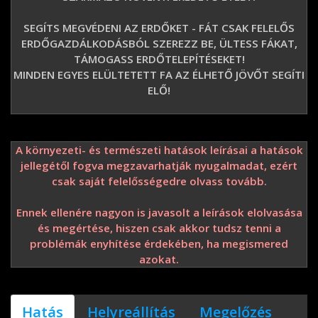
SEGÍTS MEGVÉDENI AZ ERDŐKET - FÁT CSAK FELELŐS
ERDŐGAZDÁLKODÁSBÓL SZEREZZ BE, ÜLTESS FÁKAT,
TÁMOGASS ERDŐTELEPÍTÉSEKET!
MINDEN EGYES ELÜLTETETT FA AZ ÉLHETŐ JÖVŐT SEGÍTI
ELŐ!
A környezeti- és természeti hatások leírásai a hatások
jellegétől fogva megzavarhatják nyugalmadat, ezért
csak saját felelősségedre olvass tovább.
Ennek ellenére nagyon is javasolt a leírások elolvasása
és megértése, hiszen csak akkor tudsz tenni a
problémák enyhítése érdekében, ha megismered
azokat.
Hatás
Helyreállítás
Megelőzés