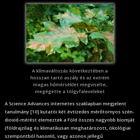
A klímaváltozás következtében a
hosszan tartó aszály és az extrém
magas hőmérséklet megviselte,
megégette a tölgyfaleveleket
A Science Advances internetes szaklapban megjelent
tanulmány [10] kutatói két évtizedes mérőtornyos szén-
dioxid-mérést elemeztek a Föld összes nagyobb biomját
(földrajzilag és klimatikusan meghatározott, ökológiai
szempontból hasonló, vagy azonos jellegű