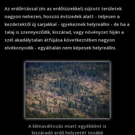
Az erdőirtással (és az erdőtüzekkel) sújtott területek
nagyon nehezen, hosszú évtizedek alatt - teljesen a
kezdetektől új sarjakkal - igyekeznek helyreállni - de ha a
talaj is szennyeződik, kiszárad, vagy növényzet híján a
szél akadálytalan átfújása következtében nagyon
elvékonyodik - egyáltalán nem képesek helyreállni.
A klímaváltozás miatt egyébként is
kiszáradó erdő helyzetét tovább