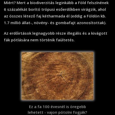
Miért? Mert a biodiverzitás leginkább a Föld felszínének
6 százalékát borító trópusi esőerdőkben virágzik, ahol
az összes létező faj kétharmada él (eddig a Földön kb.
1.7 millió állat-, növény- és gombafajt azonosítottak).
Az erdőirtások legnagyobb része illegális és a kivágott
fák pótlására nem történik faültetés.
Ez a fa 100 évesnél is öregebb
lehetett - vajon pótolni fogják?