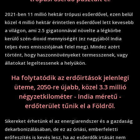
2021-ben 11 millió hektár trópusi esőerdővel, ezen belül
közel 4 millió hektár érintetlen esőerdővel lett kevesebb
a világon, ami 2.5 gigatonnával növelte a légkörbe
kerülő szén-dioxid mennyiségét (ez nagyjából India
teljes éves emissziójának felel meg). Mindez azért
történt, hogy haszonnövényeket termesszenek, vagy
állatokat legeltessenek a helyükön.
Ha folytatódik az erdőirtások jelenlegi
üteme, 2050-re újabb, közel 3.3 millió
négyzetkilométer - India méretű -
erdőterület tűnik el a Földről.
Sikereket érhetünk el az energiarendszer és a gazdaság
dekarbonizálásában, de ez az óriási, emberfeletti
erőfeszítés is kevés lesz, ha az esőerdők irtását nem