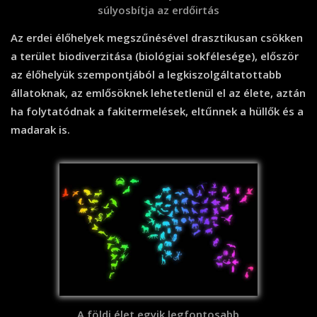
súlyosbítja az erdőirtás
Az erdei élőhelyek megszűnésével drasztikusan csökken
a terület biodiverzitása (biológiai sokfélesége), először
az élőhelyük szempontjából a legkiszolgáltatottabb
állatoknak, az emlősöknek lehetetlenül el az élete, aztán
ha folytatódnak a fakitermelések, eltűnnek a hüllők és a
madarak is.
A földi élet egyik legfontosabb