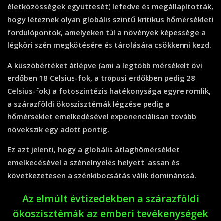
életközösségek együttesét) lefedve és megállapították,
hogy léteznek olyan globális szintű kritikus hőmérsékleti
fordulópontok, amelyeken túl a növények képessége a
légköri szén megkötésére és tárolására csökkenni kezd.
A küszöbértéket átlépve (ami a legtöbb mérsékelt övi
erdőben 18 Celsius-fok, a trópusi erdőkben pedig 28
Celsius-fok) a fotoszintézis hatékonysága egyre romlik,
a szárazföldi ökoszisztémák légzése pedig a
hőmérséklet emelkedésével exponenciálisan tovább
növekszik egy adott pontig.
Ez azt jelenti, hogy a globális átlaghőmérséklet
emelkedésével a szénelnyelés helyett lassan és
következetesen a szénkibocsátás válik dominánssá.
Az elmúlt évtizedekben a szárazföldi
ökoszisztémák az emberi tevékenységek