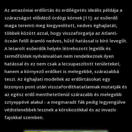
Az amazóniai erdőirtás és erdőégetés ideális példája a
szárazságot előidéző ördögi körnek [11]: az esőerdő
maga teremti meg kiegyenlített, nedves éghajlatát,
többek között azzal, hogy visszaforgatja az Atlanti-
óceán felől áramló nedves, hűtő hatással is bíró levegőt.
A letarolt esőerdők helyén létrehozott legelők és
termőföldek nyilvánvalóan nem rendelkeznek ilyen
hatással és ez nem csak a lecsupaszított területeket,
hanem a környező erdőket is melegebbé, szárazabbá
teszi. Az éghajlati modellek az erdőirtásokat egy
bizonyos pont után visszafordíthatatlannak mutatják és
az egész erdő menthetetlenül szárazabb és melegebb
sztyeppévé alakul - a megmaradt fák pedig legyengülve
védtelenebbek lesznek a kórokozókkal és az invazív
fajokkal szemben.