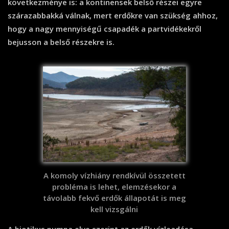
következménye is: a kontinensek belső részei egyre
szárazabbakká válnak, mert erdőkre van szükség ahhoz,
hogy a nagy mennyiségű csapadék a partvidékekről
bejusson a belső részekre is.
A komoly vízhiány rendkívül összetett
probléma is lehet, elemzésekor a
távolabb fekvő erdők állapotát is meg
kell vizsgálni
A biotikus pumpa elve szerint az erdők vízleadása