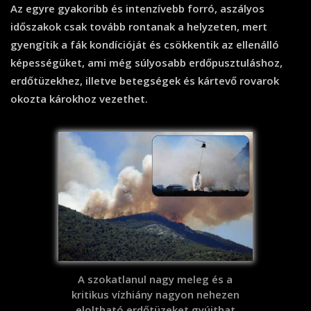
Az egyre gyakoribb és intenzívebb forró, aszályos
időszakok csak tovább rontanak a helyzeten, mert
gyengítik a fák kondícióját és csökkentik az ellenálló
képességüket, ami még súlyosabb erdőpusztuláshoz,
erdőtüzekhez, illetve betegségek és kártevő rovarok
okozta károkhoz vezethet.
A szokatlanul nagy meleg és a
kritikus vízhiány nagyon nehezen
eloltható erdőtüzeket gyújthat