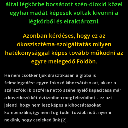
által légkörbe bocsátott szén-dioxid közel
egyharmadát képesek voltak kivonni a
légkörből és elraktározni.
Azonban kérdéses, hogy ez az
ökoszisztéma-szolgáltatás milyen
hatékonysággal képes tovább működni az
egyre melegedő Földön.
Ha nem csökkentjük drasztikusan a globális
felmelegedést egyre fokozó kibocsátásokat, akkor a
szárazföldi bioszféra nettó szénelnyelő kapacitása már
a következő két évtizedben megfeleződhet - ez azt
jelenti, hogy nem lesz képes a kibocsátásokat
kompenzálni, így nem fog tudni további időt nyerni
nekünk, hogy cselekedjünk [2].