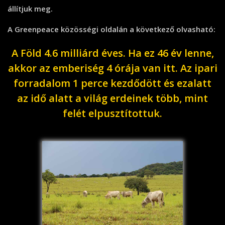
állítjuk meg.
A Greenpeace közösségi oldalán a következő olvasható:
A Föld 4.6 milliárd éves. Ha ez 46 év lenne,
akkor az emberiség 4 órája van itt. Az ipari
forradalom 1 perce kezdődött és ezalatt
az idő alatt a világ erdeinek több, mint
felét elpusztítottuk.