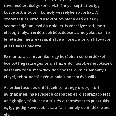
távol eső erdőségeket is vízhiánnyal sújthat és így -
közvetett módon - komoly veszélybe sodorhat. A
szárazság az erdőirtásoktól távolabb eső és azok
szomszédjában lévő ép erdőket is veszélyezteti, mert
elősegíti olyan erdőtüzek képződését, amelyeket szinte
lehetetlen megfékezni, illetve a hőség a terület további
pusztulását okozza.
Ez már az a szint, amikor egy korábban sűrű erdőkkel
borított egészséges terület az erdőirtások és erdőtüzek
hatására több szén-dioxidot bocsát ki, mint amennyit
elnyel, tehát nettó szén-dioxid kibocsátóvá válik.
Az erdőirtások és erdőtüzek tehát egy ördögi kört
nyitnak meg: ha kevesebb csapadék esik, szárazabb lesz
az éghajlat, több lesz a tűz és a természetes pusztulás
is, így pedig kevesebb lesz a fa is, amely esőt idézhetne
elő...