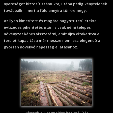
nyereséget biztosít számukra, utána pedig kénytelenek
továbbállni, mert a föld annyira tönkremegy.
Az ilyen kimerített és magára hagyott területekre
évtizedes pihentetés után is csak némi telepes
növényzet képes visszatérni, amit újra eltakarítva a
terület kapacitása már messze nem lesz elegendő a
gyorsan növekvő népesség ellátásához.
Bárcsak a kitermelést helyreállítás