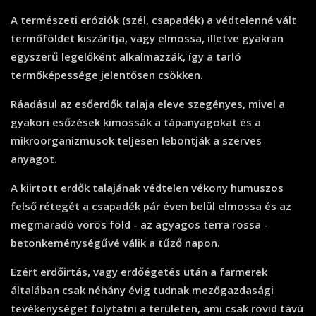
A természeti eróziók (szél, csapadék) a védtelenné vált
termőföldet kiszárítja, vagy elmossa, illetve gyakran
egyszerű legelőként alkalmazzák, így a tarló
termőképessége jelentősen csökken.
Ráadásul az esőerdők talaja eleve szegényes, mivel a
gyakori esőzések kimossák a tápanyagokat és a
mikroorganizmusok teljesen lebontják a szerves
anyagot.
A kiirtott erdők talajának védtelen vékony humuszos
felső rétegét a csapadék pár éven belül elmossa és az
megmaradó vörös föld - az agyagos terra rossa -
betonkeménységűvé válik a tűző napon.
Ezért erdőirtás, vagy erdőégetés után a farmerek
általában csak néhány évig tudnak mezőgazdasági
tevékenységet folytatni a területen, ami csak rövid távú