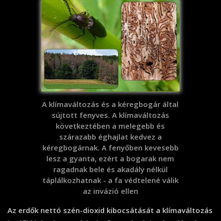
A klímaváltozás és a kéregbogár által
sújtott fenyves. A klímaváltozás
következtében a melegebb és
szárazabb éghajlat kedvez a
kéregbogárnak. A fenyőben kevesebb
lesz a gyanta, ezért a bogarak nem
ragadnak bele és akadály nélkül
táplálkozhatnak - a fa védtelené válik
az invázió ellen
Az erdők nettó szén-dioxid kibocsátását a klímaváltozás