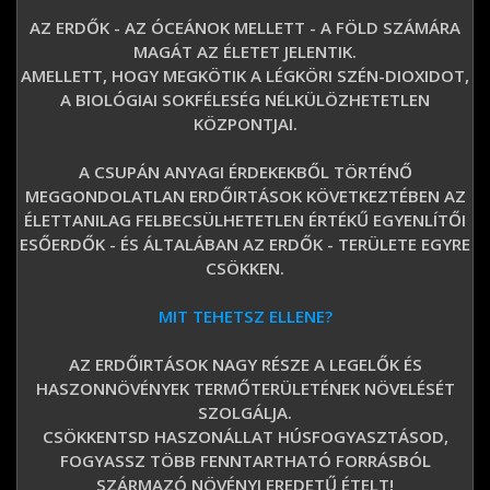
AZ ERDŐK - AZ ÓCEÁNOK MELLETT - A FÖLD SZÁMÁRA
MAGÁT AZ ÉLETET JELENTIK.
AMELLETT, HOGY MEGKÖTIK A LÉGKÖRI SZÉN-DIOXIDOT,
A BIOLÓGIAI SOKFÉLESÉG NÉLKÜLÖZHETETLEN
KÖZPONTJAI.
A CSUPÁN ANYAGI ÉRDEKEKBŐL TÖRTÉNŐ
MEGGONDOLATLAN ERDŐIRTÁSOK KÖVETKEZTÉBEN AZ
ÉLETTANILAG FELBECSÜLHETETLEN ÉRTÉKŰ EGYENLÍTŐI
ESŐERDŐK - ÉS ÁLTALÁBAN AZ ERDŐK - TERÜLETE EGYRE
CSÖKKEN.
MIT TEHETSZ ELLENE?
AZ ERDŐIRTÁSOK NAGY RÉSZE A LEGELŐK ÉS
HASZONNÖVÉNYEK TERMŐTERÜLETÉNEK NÖVELÉSÉT
SZOLGÁLJA.
CSÖKKENTSD HASZONÁLLAT HÚSFOGYASZTÁSOD,
FOGYASSZ TÖBB FENNTARTHATÓ FORRÁSBÓL
SZÁRMAZÓ NÖVÉNYI EREDETŰ ÉTELT!