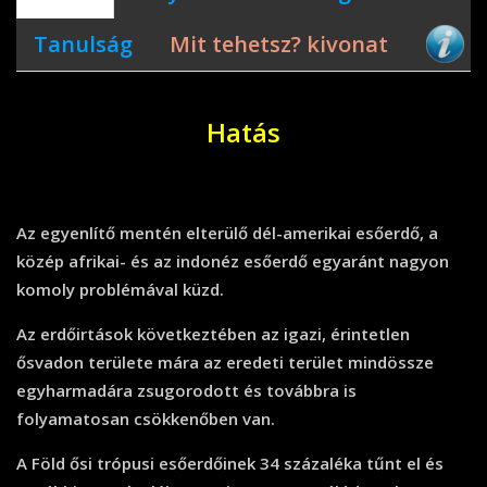
Tanulság
Mit tehetsz? kivonat
Hatás
Az egyenlítő mentén elterülő dél-amerikai esőerdő, a
közép afrikai- és az indonéz esőerdő egyaránt nagyon
komoly problémával küzd.
Az erdőirtások következtében az igazi, érintetlen
ősvadon területe mára az eredeti terület mindössze
egyharmadára zsugorodott és továbbra is
folyamatosan csökkenőben van.
A Föld ősi trópusi esőerdőinek 34 százaléka tűnt el és