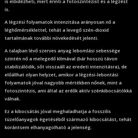
is előidézheti, mert érinti a fotoszintézist és a légzést
is.
A légzési folyamatok intenzitása arányosan nő a
léghőmérséklettel, tehát a levegő szén-dioxid
tartalmának további növekedését jelenti.
A talajban lévő szerves anyag lebomlási sebessége
szintén nő a melegedő klímával (bár hosszú távon
stabilizálódik, sőt visszaáll az eredeti intenzitásra), de
előállhat olyan helyzet, amikor a légzési-lebontási
folyamatok jóval nagyobb mértékben nőnek, mint a
fotoszintézis, ami által az erdők aktív szénkibocsátókká
válnak.
Ez a kibocsátás jóval meghaladhatja a fosszilis
tüzelőanyagok égetéséből származó kibocsátást, tehát
korántsem elhanyagolható a jelenség.