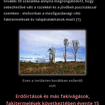
további 30 százaléka annyira megrongálódott, hogy
sebezhetővé vált a tüzekkel és a jövőbeli pusztulással
szemben - elsősorban a mezőgazdasági célú
fakitermelések és talajátalakítások miatt [1].
Ezen a területen korábban esőerdő
volt
Erdőirtások és más fakivágások,
fakitermelések következtében évente 15