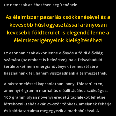
De nemcsak az éhezésen segítenének:
Az élelmiszer pazarlás csökkenésével és a
kevesebb húsfogyasztással arányosan
kevesebb földterület is elegendő lenne a
élelmiszerigényeink kielégítéséhez!
Ez azonban csak akkor lenne előnyös a földi élővilág
számára (az embert is beleértve), ha a felszabaduló
területeket nem energianövények termesztésére
használnánk fel, hanem visszaadnánk a természetnek.
A hústermeléssel kapcsolatban: annyi földterületen,
amennyi 4 gramm marhahús előállításához szükséges,
100 gramm olyan növényi eredetű táplálékot lehetne
létrehozni (tehát akár 25-ször többet), amelynek fehérje
és kalóriatartalma megegyezik a marhahúséval. A