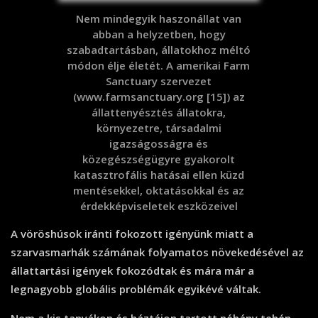
Nem mindegyik haszonállat van
abban a helyzetben, hogy
szabadtartásban, állatokhoz méltó
módon élje életét. A amerikai Farm
Sanctuary szervezet
(www.farmsanctuary.org [15]) az
állattenyésztés állatokra,
környezetre, társadalmi
igazságosságra és
közegészségügyre gyakorolt
katasztrofális hatásai ellen küzd
mentésekkel, oktatásokkal és az
érdekképviseletek eszközeivel
A vöröshúsok iránti fokozott igényünk miatt a
szarvasmarhák számának folyamatos növekedésével az
állattartási igények fokozódtak és mára már a
legnagyobb globális problémák egyikévé váltak.