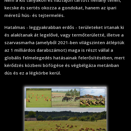
Nem a kis tanyákon és háztájon tartott néhány tehén,
kecske és sertés okozza a gondokat, hanem az ipari
méretű hús- és tejtermelés.
Hatalmas - leggyakrabban erdős - területeket irtanak ki
és alakítanak át legelővé, vagy termőterületté, illetve a
szarvasmarha (amelyből 2021-ben világszinten átléptük
az 1 milliárdos darabszámot) maga is részt vállal a
globális felmelegedés hatásainak felerősítésében, mert
kérődzés közbeni böfögése és végbélgáza metánban
dús és ez a légkörbe kerül.