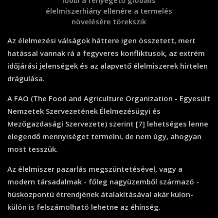
élelmiszerhiány ellenére a termelés
növelésére törekszik
Az élelmezési válságok háttere igen összetett, mert
hatással vannak rá a fegyveres konfliktusok, az extrém
időjárási jelenségek és az alapvető élelmiszerek hirtelen
drágulása.
A FAO (The Food and Agriculture Organization - Egyesült
Nemzetek Szervezetének Élelmezésügyi és
Mezőgazdasági Szervezete) szerint [7] lehetséges lenne
elegendő mennyiséget termelni, de nem úgy, ahogyan
most tesszük.
Az élelmiszer pazarlás megszüntetésével, vagy a
modern társadalmak - főleg nagyüzemből származó -
húsközpontú étrendjének átalakításával akár külön-
külön is felszámolható lehetne az éhínség.