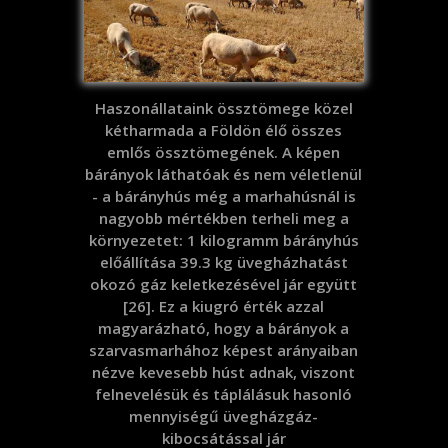
Haszonállataink össztömege közel
kétharmada a Földön élő összes
emlős össztömegének. A képen
bárányok láthatóak és nem véletlenül
- a bárányhús még a marhahúsnál is
nagyobb mértékben terheli meg a
környezetet: 1 kilogramm bárányhús
előállítása 39.3 kg üvegházhatást
okozó gáz keletkezésével jár együtt
[26]. Ez a kiugró érték azzal
magyarázható, hogy a bárányok a
szarvasmarhához képest arányaiban
nézve kevesebb húst adnak, viszont
felnevelésük és táplálásuk hasonló
mennyiségű üvegházgáz-
kibocsátással jár