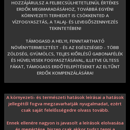
HOZZÁJÁRULSZ A FELBECSÜLHETETLENÜL ÉRTÉKES
ERDŐK MEGMARADÁSÁHOZ, TOVÁBBÁ EGYÉNI
KÖRNYEZETI TERHEDET IS CSÖKKENTED A
VÍZFOGYASZTÁS, A TALAJ- ÉS LEVEGŐSZENNYEZÉS
TEKINTETÉBEN!
TÁMOGASD A HELYI, FENNTARTHATÓ
NÖVÉNYTERMESZTÉST - ÉS AZ EGÉSZSÉGED - TÖBB
ZÖLDSÉG, GYÜMÖLCS, TELJES KIŐRLÉSŰ GABONAFÉLÉK
ÉS HÜVELYESEK FOGYASZTÁSÁVAL, ILLETVE ÜLTESS
FÁKAT, TÁMOGASS ERDŐTELEPÍTÉSEKET AZ ELTŰNT
ERDŐK KOMPENZÁLÁSÁRA!
A környezeti- és természeti hatások leírásai a hatások
jellegétől fogva megzavarhatják nyugalmadat, ezért
csak saját felelősségedre olvass tovább.
Ennek ellenére nagyon is javasolt a leírások elolvasása
és megértése, hiszen csak akkor tudsz tenni a