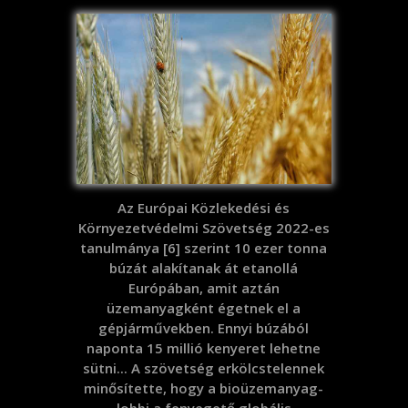
Az Európai Közlekedési és
Környezetvédelmi Szövetség 2022-es
tanulmánya [6] szerint 10 ezer tonna
búzát alakítanak át etanollá
Európában, amit aztán
üzemanyagként égetnek el a
gépjárművekben. Ennyi búzából
naponta 15 millió kenyeret lehetne
sütni... A szövetség erkölcstelennek
minősítette, hogy a bioüzemanyag-
lobbi a fenyegető globális