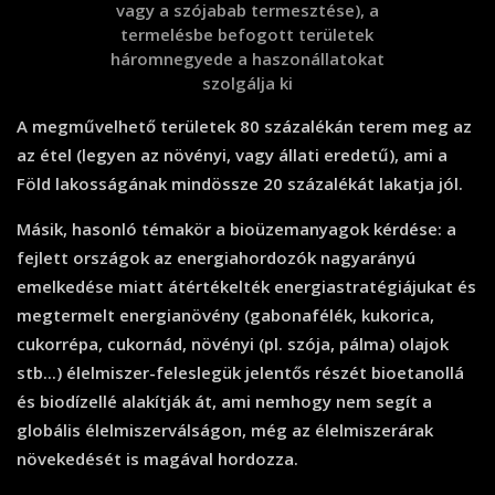
vagy a szójabab termesztése), a
termelésbe befogott területek
háromnegyede a haszonállatokat
szolgálja ki
A megművelhető területek 80 százalékán terem meg az
az étel (legyen az növényi, vagy állati eredetű), ami a
Föld lakosságának mindössze 20 százalékát lakatja jól.
Másik, hasonló témakör a bioüzemanyagok kérdése: a
fejlett országok az energiahordozók nagyarányú
emelkedése miatt átértékelték energiastratégiájukat és
megtermelt energianövény (gabonafélék, kukorica,
cukorrépa, cukornád, növényi (pl. szója, pálma) olajok
stb...) élelmiszer-feleslegük jelentős részét bioetanollá
és biodízellé alakítják át, ami nemhogy nem segít a
globális élelmiszerválságon, még az élelmiszerárak
növekedését is magával hordozza.