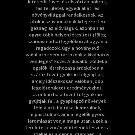
kiterjedt füves és elszórtan bokros,
fás területek egyedi állat- és
növényvilággal rendelkeznek. Az
afrikai szavannáknak kifejezetten
gazdag az élőviláguk, azonban az
egyre több helyen létesített (főleg
szarvasmarha) legelőkön ahogyan a
ragadozók, úgy a növényevő
vadállatok sem tartoznak a kívánatos
"vendégek" közé. A dúsabb, zöldebb
legelők létrehozása érdekében a
száraz füvet gyakran felgyújtják,
amely időszakosan valóban jobb
legelőterületet eredményezhet,
azonban ha a füvet túl gyakran
gyújtják fel, a gyepképző növények
föld alatti hajtásai kimerülnek,
elpusztulnak, ami a legelők gyors
leromlását vonja maga után. Ezek a
területek ezután védtelenek lesznek a
széllel és a nappal szemben - a