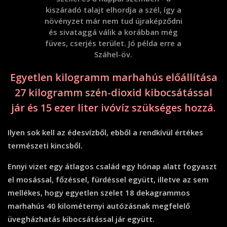
kiszáradó talajt elhordja a szél, így a
növényzet már nem tud újraképződni
és sivataggá válik a korábban még
füves, cserjés terület. Jó példa erre a
Száhel-öv.
Egyetlen kilogramm marhahús előállítása
27 kilogramm szén-dioxid kibocsátással
jár és 15 ezer liter ivóvíz szükséges hozzá.
Ilyen sok kell az édesvízből, ebből a rendkívül értékes
természeti kincsből.
Ennyi vizet egy átlagos család egy hónap alatt fogyaszt
el mosással, főzéssel, fürdéssel együtt, illetve az sem
mellékes, hogy egyetlen szelet 18 dekagrammos
marhahús 40 kilométernyi autózásnak megfelelő
üvegházhatás kibocsátással jár együtt.