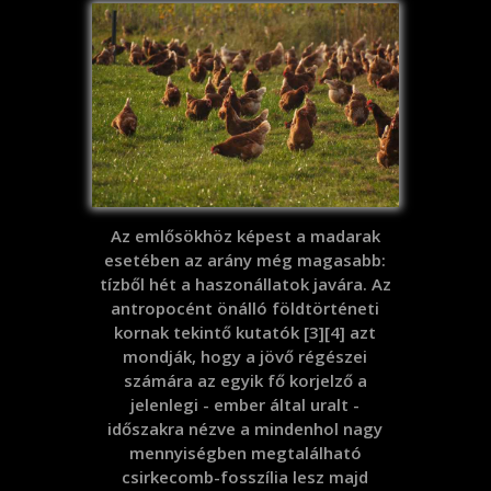
Az emlősökhöz képest a madarak
esetében az arány még magasabb:
tízből hét a haszonállatok javára. Az
antropocént önálló földtörténeti
kornak tekintő kutatók [3][4] azt
mondják, hogy a jövő régészei
számára az egyik fő korjelző a
jelenlegi - ember által uralt -
időszakra nézve a mindenhol nagy
mennyiségben megtalálható
csirkecomb-fosszília lesz majd