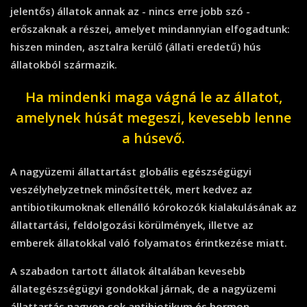
jelentős) állatok annak az - nincs erre jobb szó -
erőszaknak a részei, amelyet mindannyian elfogadtunk:
hiszen minden, asztalra kerülő (állati eredetű) hús
állatokból származik.
Ha mindenki maga vágná le az állatot,
amelynek húsát megeszi, kevesebb lenne
a húsevő.
A nagyüzemi állattartást globális egészségügyi
veszélyhelyzetnek minősítették, mert kedvez az
antibiotikumoknak ellenálló kórokozók kialakulásának az
állattartási, feldolgozási körülmények, illetve az
emberek állatokkal való folyamatos érintkezése miatt.
A szabadon tartott állatok általában kevesebb
állategészségügyi gondokkal járnak, de a nagyüzemi
állattartás nagyon sok antibiotikum és hormon