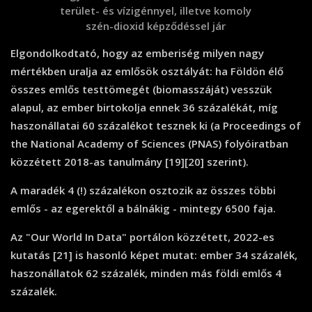
terület- és vízigénnyel, illetve komoly
szén-dioxid képződéssel jár
Elgondolkodtató, hogy az emberiség milyen nagy
mértékben uralja az emlősök osztályát: ha Földön élő
összes emlős testtömegét (biomasszáját) vesszük
alapul, az ember birtokolja ennek 36 százalékát, míg
haszonállatai 60 százalékot tesznek ki (a Proceedings of
the National Academy of Sciences (PNAS) folyóiratban
közzétett 2018-as tanulmány [19][20] szerint).
A maradék 4 (!) százalékon osztozik az összes többi
emlős - az egerektől a bálnákig - mintegy 6500 faja.
Az "Our World In Data" portálon közzétett, 2022-es
kutatás [21] is hasonló képet mutat: ember 34 százalék,
haszonállatok 62 százalék, minden más földi emlős 4
százalék.