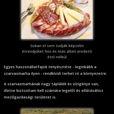
Sokan el sem tudják képzelni
étrendjüket hús és más állati eredetű
étel nélkül
Egyes haszonállatfajok tenyésztése - leginkább a
szarvasmarha ilyen - rendkívüli terhet ró a környezetre.
A szarvasmarhának nagy táplálék és vízigénye van,
illetve biztosítani kell számára legelőt és ellátásához
mezőgazdasági területet is.