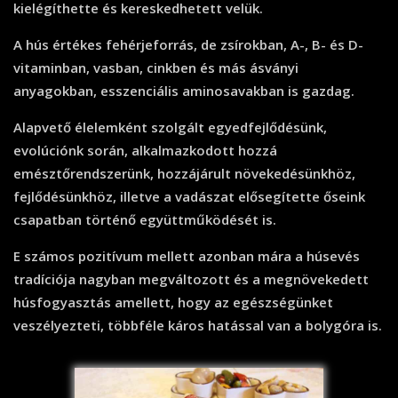
kielégíthette és kereskedhetett velük.
A hús értékes fehérjeforrás, de zsírokban, A-, B- és D-
vitaminban, vasban, cinkben és más ásványi
anyagokban, esszenciális aminosavakban is gazdag.
Alapvető élelemként szolgált egyedfejlődésünk,
evolúciónk során, alkalmazkodott hozzá
emésztőrendszerünk, hozzájárult növekedésünkhöz,
fejlődésünkhöz, illetve a vadászat elősegítette őseink
csapatban történő együttműködését is.
E számos pozitívum mellett azonban mára a húsevés
tradíciója nagyban megváltozott és a megnövekedett
húsfogyasztás amellett, hogy az egészségünket
veszélyezteti, többféle káros hatással van a bolygóra is.