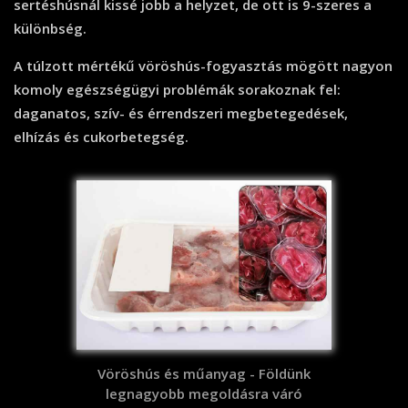
sertéshúsnál kissé jobb a helyzet, de ott is 9-szeres a
különbség.
A túlzott mértékű vöröshús-fogyasztás mögött nagyon
komoly egészségügyi problémák sorakoznak fel:
daganatos, szív- és érrendszeri megbetegedések,
elhízás és cukorbetegség.
Vöröshús és műanyag - Földünk
legnagyobb megoldásra váró