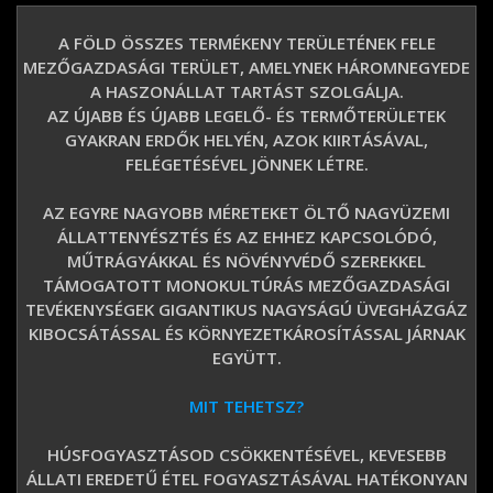
A FÖLD ÖSSZES TERMÉKENY TERÜLETÉNEK FELE
MEZŐGAZDASÁGI TERÜLET, AMELYNEK HÁROMNEGYEDE
A HASZONÁLLAT TARTÁST SZOLGÁLJA.
AZ ÚJABB ÉS ÚJABB LEGELŐ- ÉS TERMŐTERÜLETEK
GYAKRAN ERDŐK HELYÉN, AZOK KIIRTÁSÁVAL,
FELÉGETÉSÉVEL JÖNNEK LÉTRE.
AZ EGYRE NAGYOBB MÉRETEKET ÖLTŐ NAGYÜZEMI
ÁLLATTENYÉSZTÉS ÉS AZ EHHEZ KAPCSOLÓDÓ,
MŰTRÁGYÁKKAL ÉS NÖVÉNYVÉDŐ SZEREKKEL
TÁMOGATOTT MONOKULTÚRÁS MEZŐGAZDASÁGI
TEVÉKENYSÉGEK GIGANTIKUS NAGYSÁGÚ ÜVEGHÁZGÁZ
KIBOCSÁTÁSSAL ÉS KÖRNYEZETKÁROSÍTÁSSAL JÁRNAK
EGYÜTT.
MIT TEHETSZ?
HÚSFOGYASZTÁSOD CSÖKKENTÉSÉVEL, KEVESEBB
ÁLLATI EREDETŰ ÉTEL FOGYASZTÁSÁVAL HATÉKONYAN