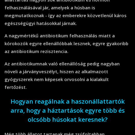
felhasználásával jár, amelyek a húsban is
megmutatkoznak - így az emberekre közvetlenül káros
egészségügyi hatásokkal járnak.
A nagymértékű antibiotikum felhasználás miatt a
kórokozók egyre ellenállóbbak lesznek, egyre gyakoribb
az antibiotikum rezisztencia.
Az antibiotikumnak való ellenállóság pedig nagyban
növeli a járványveszélyt, hiszen az alkalmazott
gyógyszerek nem képesek orvosolni a kialakult
fertőzést.
Hogyan reagálnak a haszonállattartók
arra, hogy a háztartások egyre több és
olcsóbb húsokat keresnek?
Még több állatot tartanak még zsúfoltabban