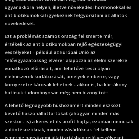
ugyanakkora helyen, illetve növekedési hormonokkal és
antibiotikumokkal igyekeznek felgyorsítani az állatok
növekedését.
Ezt a problémát számos ország felismerte már,
érzékelik az antibiotikumokban rejlő egészeségügyi
veszélyeket - például az Európai Unió az
"elővigyázatosság elvére" alapozza az élelmiszerekre
vonatkozó előírásait, ami lehetővé teszi olyan
élelmiszerek korlátozását, amelyek emberre, vagy
környezetre károsak lehetnek - akkor is, ha kártákony
hatásuk tudományosan még nem bizonyított.
A lehető legnagyobb húshozamért minden eszközt
bevető haszonállattartókat (ahogyan minden más
szektort is) a kereslet és profit hajtja, ezonban nemcsak
a döntésozóknak, minden vásárlóknak fel kellene
ismernie nagyüzemi állattartásban rejlő veszélyeket.